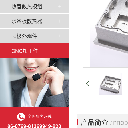
热管散热模组
水冷板散热器
阳极外观件
CNC加工件
全国服务热线
产品简介
/ PRO
86-0769-81369949-828